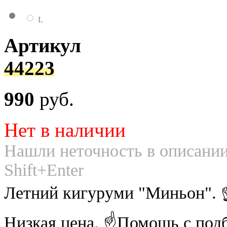
L
Артикул
44223
990
руб.
Нет в наличии
Нашли неточность в описании
Shift+Enter
Летний кигуруми "Миньон". 
Низкая цена. ☝Помощь с под