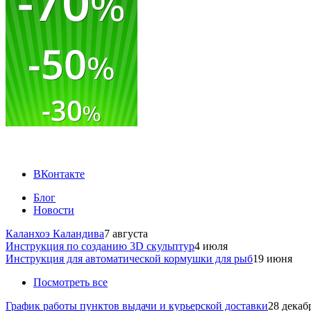
ВКонтакте
Блог
Новости
Каланхоэ Каландива
7 августа
Инструкция по созданию 3D скульптур
4 июля
Инструкция для автоматической кормушки для рыб
19 июня
Посмотреть все
График работы пунктов выдачи и курьерской доставки
28 декаб