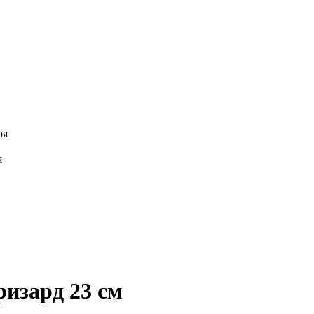
ря
я
изард 23 см