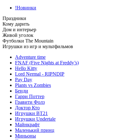
!Новинки
Праздники
Кому дарить
Дом и интерьер
Живой уголок
Футболки The Mountain
Игрушки из игр и мультфильмов
Adventure time
FNAF (Five Nights at Freddy’s)
Hello Kitty
Lord Nermal - RIPNDIP
Pay Day
Plants vs Zombies
Бенди
Гарри Поттер
Гравити Фолз
Доктор Кто
Игрушки BT21
Игрушки Undertale
Майнкрафт
Маленький принц
Миньоны