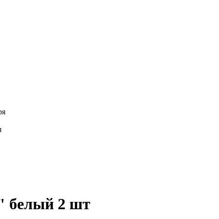
ря
я
" белый 2 шт