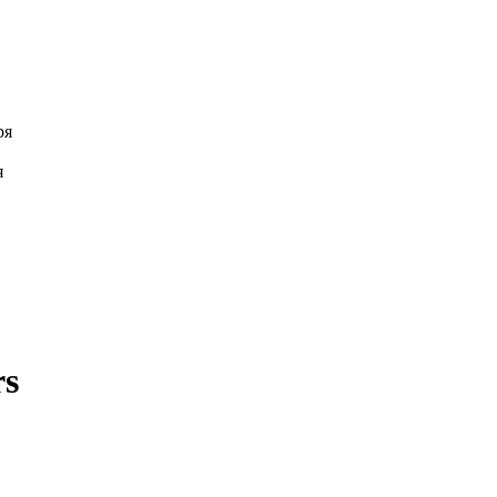
ря
я
rs