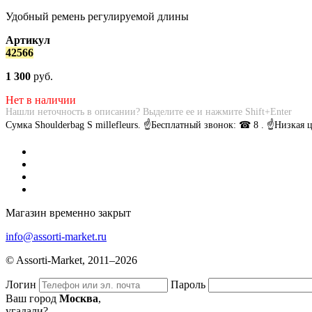
Удобный ремень регулируемой длины
Артикул
42566
1 300
руб.
Нет в наличии
Нашли неточность в описании? Выделите ее и нажмите Shift+Enter
Сумка Shoulderbag S millefleurs. ☝Бесплатный звонок: ☎ 8 . ☝Низка
Магазин временно закрыт
info@assorti-market.ru
© Assorti-Market, 2011–2026
Логин
Пароль
Ваш город
Москва
,
угадали?