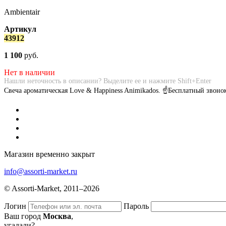
Ambientair
Артикул
43912
1 100
руб.
Нет в наличии
Нашли неточность в описании? Выделите ее и нажмите Shift+Enter
Свеча ароматическая Love & Happiness Animikados. ☝Бесплатный звон
Магазин временно закрыт
info@assorti-market.ru
© Assorti-Market, 2011–2026
Логин
Пароль
Ваш город
Москва
,
угадали?