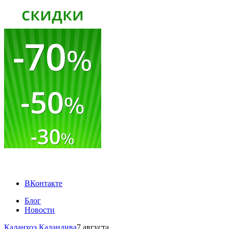
ВКонтакте
Блог
Новости
Каланхоэ Каландива
7 августа