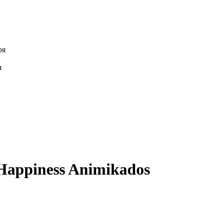
ря
я
Happiness Animikados