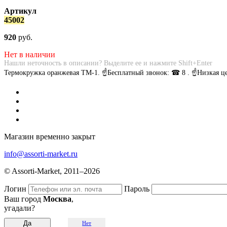
Артикул
45002
920
руб.
Нет в наличии
Нашли неточность в описании? Выделите ее и нажмите Shift+Enter
Термокружка оранжевая TM-1. ☝Бесплатный звонок: ☎ 8 . ☝Низкая ц
Магазин временно закрыт
info@assorti-market.ru
© Assorti-Market, 2011–2026
Логин
Пароль
Ваш город
Москва
,
угадали?
Нет